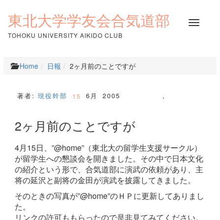
コ
ン
東北大学学友会合気道部
ナ
テ
ビ
ン
TOHOKU UNIVERSITY AIKIDO CLUB
ゲ
ツ
ー
へ
シ
ス
Home
日報
2ヶ月前のことですが
ョ
キ
ン
ッ
を
プ
著者:
現役幹部
6月
2005
,
15
切
り
2ヶ月前のことですが
替
え
4月15日、”@home”（東北大の留学生支援サークル）
が留学生への懇談会を開きました。その中で日本文化
の紹介という形で、合気道部に演武の依頼があり、主
将の延沢と副将の金田が演武を披露してきました。
そのときの写真が”@home”のＨＰに更新してありまし
た。
リンクの許可ももらったので是非見てみてください。