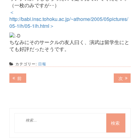
（一枚のみですが‥）
＜
http://babi.insc.tohoku.ac.jp/~athome/2005/05pictures/
05-1ih/05-1ih.html＞
ちなみにそのサークルの友人曰く、演武は留学生にと
ても好評だったそうです。
カテゴリー:
日報
投
前
次
前
次
の
の
稿
記
記
ナ
事:
事:
ビ
ゲ
検
索:
ー