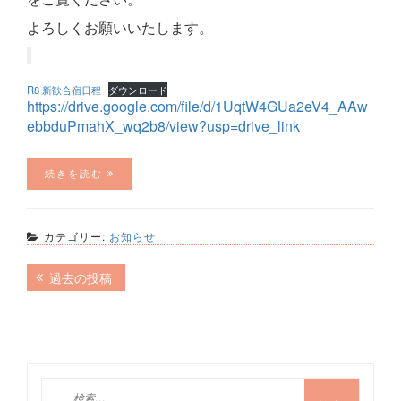
よろしくお願いいたします。
R8 新歓合宿日程
ダウンロード
https://drive.google.com/file/d/1UqtW4GUa2eV4_AAw
ebbduPmahX_wq2b8/view?usp=drive_link
続きを読む
カテゴリー:
お知らせ
投
過去の投稿
稿
ナ
ビ
ゲ
検