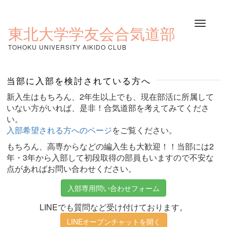
コ
ン
ナ
テ
東北大学学友会合気道部
ビ
ン
ゲ
ツ
TOHOKU UNIVERSITY AIKIDO CLUB
ー
へ
シ
ス
ョ
キ
当部に入部を検討されている方へ
ン
ッ
を
プ
新入生はもちろん、2年生以上でも、現在部活に所属して
切
いない方がいれば、是非！合気道部を考えてみてくださ
り
い。
替
入部希望される方へのページ
をご覧ください。
え
もちろん、高専からなどの編入生も大歓迎！！当部には2
年・3年から入部して初段取得の部員もいますので不安な
点があればお問い合わせください。
入部専用問い合わせフォーム
LINEでも質問など受け付けております。
LINEオープンチャットを開く