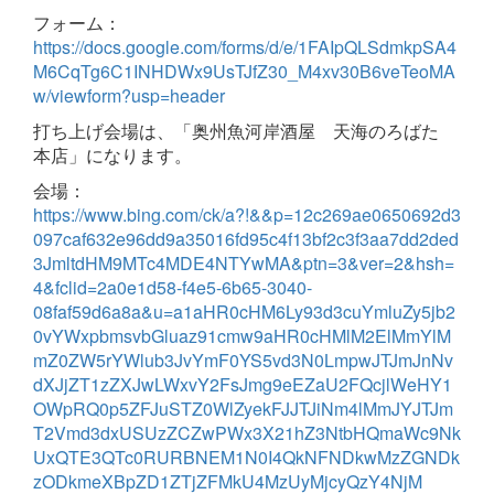
フォーム：
https://docs.google.com/forms/d/e/1FAIpQLSdmkpSA4
M6CqTg6C1INHDWx9UsTJfZ30_M4xv30B6veTeoMA
w/viewform?usp=header
打ち上げ会場は、「奥州魚河岸酒屋 天海のろばた
本店」になります。
会場：
https://www.bing.com/ck/a?!&&p=12c269ae0650692d3
097caf632e96dd9a35016fd95c4f13bf2c3f3aa7dd2ded
3JmltdHM9MTc4MDE4NTYwMA&ptn=3&ver=2&hsh=
4&fclid=2a0e1d58-f4e5-6b65-3040-
08faf59d6a8a&u=a1aHR0cHM6Ly93d3cuYmluZy5jb2
0vYWxpbmsvbGluaz91cmw9aHR0cHMlM2ElMmYlM
mZ0ZW5rYWlub3JvYmF0YS5vd3N0LmpwJTJmJnNv
dXJjZT1zZXJwLWxvY2FsJmg9eEZaU2FQcjlWeHY1
OWpRQ0p5ZFJuSTZ0WlZyekFJJTJiNm4lMmJYJTJm
T2Vmd3dxUSUzZCZwPWx3X21hZ3NtbHQmaWc9Nk
UxQTE3QTc0RURBNEM1N0I4QkNFNDkwMzZGNDk
zODkmeXBpZD1ZTjZFMkU4MzUyMjcyQzY4NjM