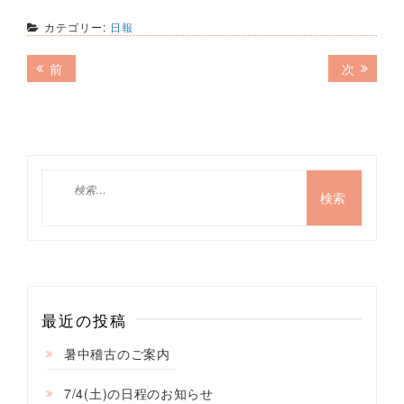
カテゴリー:
日報
投
前
次
前
次
の
の
稿
記
記
ナ
事:
事:
ビ
ゲ
検
索:
ー
シ
ョ
ン
最近の投稿
暑中稽古のご案内
7/4(土)の日程のお知らせ