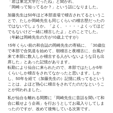
「君は東北大学だったね」と聞かれ、
「岡崎って知ってるか？」という話になりました。
加藤先生は50年ほど本部道場で稽古されてるというこ
とで、たしか岡崎先生も同じくらいの稽古歴だったの
ではないでしょうか。「よく、・・・・よくってほど
でもないけど一緒に稽古したよ」とのことでした。
（年齢は岡崎先生の方が10歳上ですが）
15年くらい前の和合誌の岡崎先生の寄稿に、「30歳位
で本部で合気道を始めて、朝稽古と夜稽古に、台風が
来て本部に数人しか稽古する人がいないような日も出
席した」とあった記憶があります。
転勤により仙台に来られたので、本部ではたしか5年
くらいしか稽古をされてなかったと思います。しか
し、50年を経て（加藤先生の）記憶に残ってるという
ことは、よほど熱心に稽古をされてたのだなというこ
とが伺われました。
私が仙台を離れる間際に「岡崎先生に昔話を聞いて和
合に載せよう企画」を行おうとしてお蔵入りしてしま
ったのですが、改めて後悔している次第です。