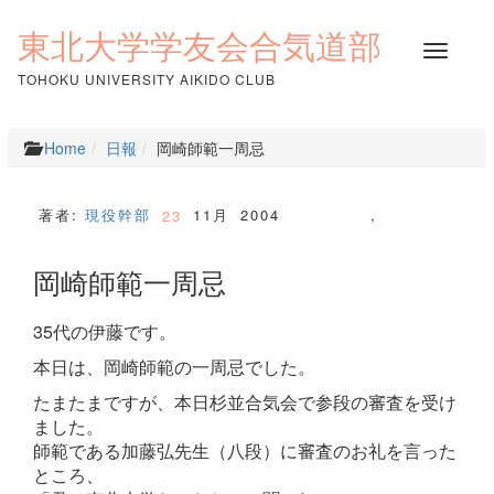
コ
ン
東北大学学友会合気道部
ナ
テ
ビ
ン
TOHOKU UNIVERSITY AIKIDO CLUB
ゲ
ツ
ー
へ
シ
ス
Home
日報
岡崎師範一周忌
ョ
キ
ン
ッ
を
プ
著者:
現役幹部
11月
2004
,
23
切
り
岡崎師範一周忌
替
え
35代の伊藤です。
本日は、岡崎師範の一周忌でした。
たまたまですが、本日杉並合気会で参段の審査を受け
ました。
師範である加藤弘先生（八段）に審査のお礼を言った
ところ、