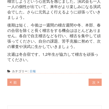
稽古しようという心意気を感じました。演武会も一人
一人の個性が出ていて、来年がより楽しみになる演武
会でした。さらに元気よく行えるように頑張っていき
ましょう。
後期は短く、今後は一週間の稽古週間や冬、本部、春
の合宿を除くと長く稽古をする機会はほとんどありま
せん。各自で自主稽古などを行い、稽古を集中して頑
張ってください。自分の課題、苦手克服に努めて、次
の審査や演武に生かしていきましょう。
次週は冬合宿です。1,2年生が協力して稽古を頑張っ
てください。
カテゴリー:
日報
投
前
次
前
次
の
の
稿
記
記
ナ
事:
事:
ビ