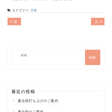
カテゴリー:
日報
投
前
次
前
次
の
の
稿
記
記
ナ
事:
事:
ビ
ゲ
検
索:
ー
シ
ョ
ン
最近の投稿
夏合宿打ち上げのご案内
夏合宿のご案内