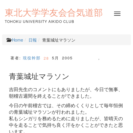
コ
ン
東北大学学友会合気道部
ナ
テ
ビ
ン
TOHOKU UNIVERSITY AIKIDO CLUB
ゲ
ツ
ー
へ
シ
ス
Home
日報
青葉城址マラソン
ョ
キ
ン
ッ
を
プ
著者:
現役幹部
5月
2005
,
28
切
り
青葉城址マラソン
替
え
吉田先生のコメントにもありましたが、今日で無事、
朝稽古週間を終えることができました。
今日の午前稽古では、その締めくくりとして毎年恒例
の青葉城址マラソンが行われました。
私もシンガリを務めるために走りましたが、皆晴天の
中を走ることで気持ち良く汗をかくことができたと思
います。