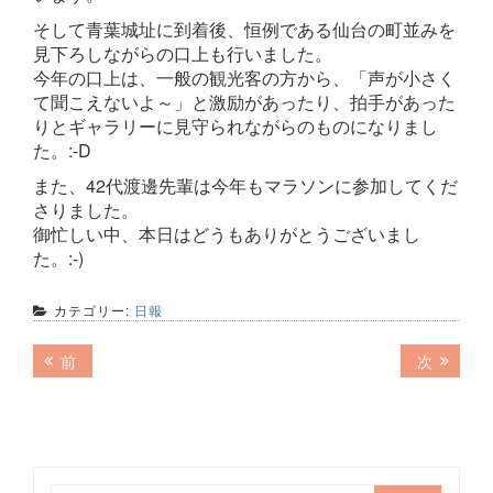
そして青葉城址に到着後、恒例である仙台の町並みを
見下ろしながらの口上も行いました。
今年の口上は、一般の観光客の方から、「声が小さく
て聞こえないよ～」と激励があったり、拍手があった
りとギャラリーに見守られながらのものになりまし
た。:-D
また、42代渡邊先輩は今年もマラソンに参加してくだ
さりました。
御忙しい中、本日はどうもありがとうございまし
た。:-)
カテゴリー:
日報
投
前
次
前
次
の
の
稿
記
記
ナ
事:
事:
ビ