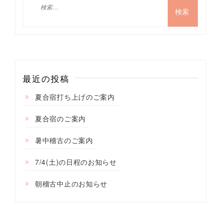
ゲ
検
索:
ー
シ
ョ
ン
最近の投稿
夏合宿打ち上げのご案内
夏合宿のご案内
暑中稽古のご案内
7/4(土)の日程のお知らせ
朝稽古中止のお知らせ