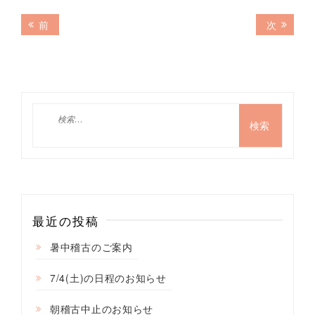
投
前
次
前
次
の
の
稿
記
記
ナ
事:
事:
ビ
ゲ
検
索:
ー
シ
ョ
ン
最近の投稿
暑中稽古のご案内
7/4(土)の日程のお知らせ
朝稽古中止のお知らせ