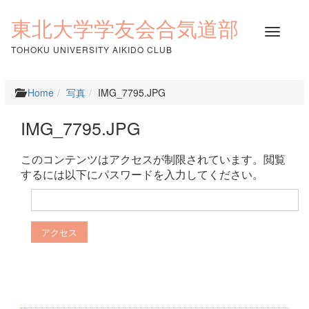
コ
ン
東北大学学友会合気道部
ナ
テ
ビ
ン
TOHOKU UNIVERSITY AIKIDO CLUB
ゲ
ツ
ー
へ
シ
ス
Home
写真
IMG_7795.JPG
ョ
キ
ン
ッ
IMG_7795.JPG
を
プ
切
り
このコンテンツはアクセスが制限されています。閲覧
替
するには以下にパスワードを入力してください。
え