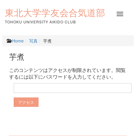
コ
ン
東北大学学友会合気道部
ナ
テ
ビ
ン
TOHOKU UNIVERSITY AIKIDO CLUB
ゲ
ツ
ー
へ
シ
ス
Home
写真
芋煮
ョ
キ
ン
ッ
芋煮
を
プ
切
り
このコンテンツはアクセスが制限されています。閲覧
替
するには以下にパスワードを入力してください。
え