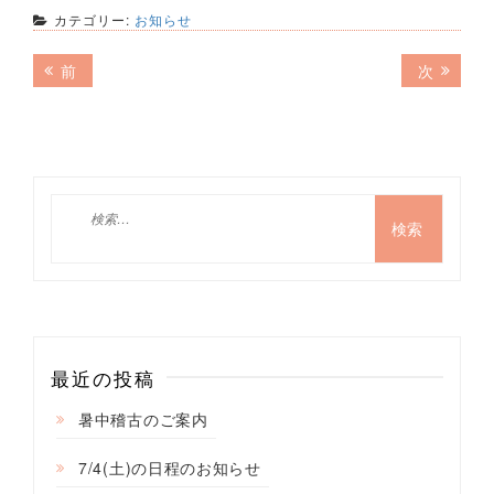
カテゴリー:
お知らせ
投
前
次
前
次
の
の
稿
記
記
ナ
事:
事:
ビ
ゲ
検
索:
ー
シ
ョ
ン
最近の投稿
暑中稽古のご案内
7/4(土)の日程のお知らせ