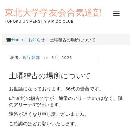
コ
ン
東北大学学友会合気道部
ナ
テ
ビ
ン
TOHOKU UNIVERSITY AIKIDO CLUB
ゲ
ツ
ー
へ
シ
ス
Home
お知らせ
土曜稽古の場所について
ョ
キ
ン
ッ
を
プ
著者:
現役幹部
6月
2026
,
12
切
り
土曜稽古の場所について
替
え
お世話になっております。66代の齋藤です。
6/13(土)の稽古ですが、通常のアリーナ2ではなく、隣
のアリーナ3で行います。
連絡が遅くなり申し訳ございません。
ご確認のほどお願いいたします。