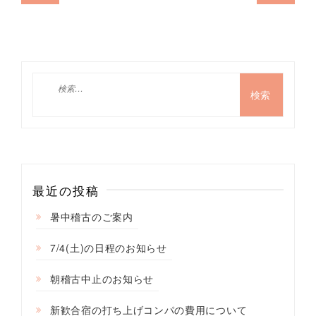
の
の
稿
記
記
ナ
事:
事:
ビ
ゲ
検
索:
ー
シ
ョ
ン
最近の投稿
暑中稽古のご案内
7/4(土)の日程のお知らせ
朝稽古中止のお知らせ
新歓合宿の打ち上げコンパの費用について