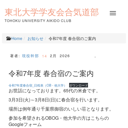
コ
ン
東北大学学友会合気道部
ナ
テ
ビ
ン
TOHOKU UNIVERSITY AIKIDO CLUB
ゲ
ツ
ー
へ
シ
ス
Home
お知らせ
令和7年度 春合宿のご案内
ョ
キ
ン
ッ
を
プ
著者:
現役幹部
2月
2026
,
14
切
り
令和7年度 春合宿のご案内
替
え
令和7年度春合宿_日程表（OB・他大学）
ダウンロード
お世話になっております。65代の米倉です。
3月3日(火)～3月8日(日)に春合宿を行います。
場所は例年通り千葉県御宿のいしい荘となります。
参加を希望されるOBOG・他大学の方はこちらの
Googleフォーム