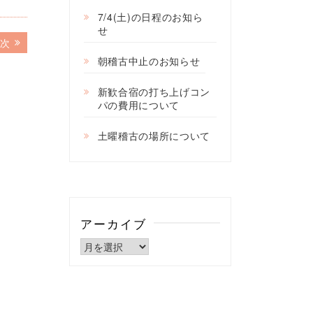
7/4(土)の日程のお知ら
せ
次
次
の
朝稽古中止のお知らせ
記
事:
新歓合宿の打ち上げコン
パの費用について
土曜稽古の場所について
アーカイブ
ア
ー
カ
イ
ブ