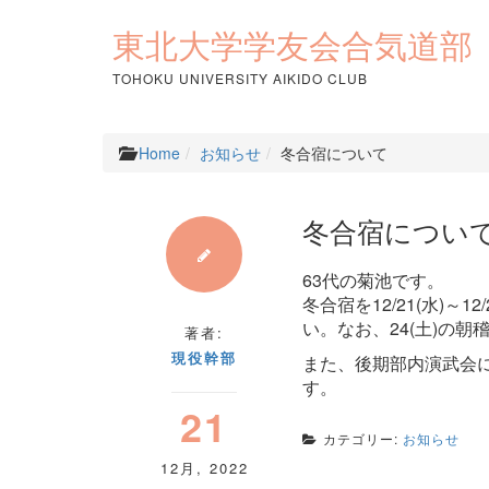
コ
ン
東北大学学友会合気道部
テ
ン
TOHOKU UNIVERSITY AIKIDO CLUB
ツ
へ
ス
Home
お知らせ
冬合宿について
キ
ッ
プ
冬合宿につい
63代の菊池です。
冬合宿を12/21(水)
い。なお、24(土)の
著者:
現役幹部
また、後期部内演武会につ
す。
21
カテゴリー:
お知らせ
12月
,
2022