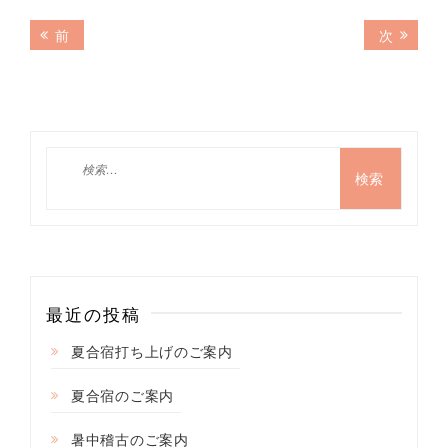
投
前
次
前
次
の
の
稿
記
記
ナ
事:
事:
ビ
ゲ
検
索:
ー
シ
ョ
ン
最近の投稿
夏合宿打ち上げのご案内
夏合宿のご案内
暑中稽古のご案内