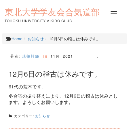
コ
ン
東北大学学友会合気道部
ナ
テ
ビ
ン
TOHOKU UNIVERSITY AIKIDO CLUB
ゲ
ツ
ー
へ
シ
ス
Home
お知らせ
12月6日の稽古は休みです。
ョ
キ
ン
ッ
を
プ
著者:
現役幹部
11月
2021
,
16
切
り
12月6日の稽古は休みです。
替
え
61代の荒木です。
冬合宿の振り替えにより、12月6日の稽古は休みとし
ます。よろしくお願いします。
カテゴリー:
お知らせ