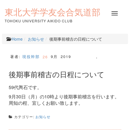
コ
ン
東北大学学友会合気道部
ナ
テ
ビ
ン
TOHOKU UNIVERSITY AIKIDO CLUB
ゲ
ツ
ー
へ
シ
ス
Home
お知らせ
後期事前稽古の日程について
ョ
キ
ン
ッ
を
プ
著者:
現役幹部
9月
2019
,
26
切
り
後期事前稽古の日程について
替
え
59代輿石です。
9月30日（月）の10時より後期事前稽古を行います。
周知の程、宜しくお願い致します。
カテゴリー:
お知らせ