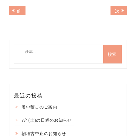
投
前
次
前
次
の
の
稿
記
記
ナ
事:
事:
ビ
ゲ
検
索:
ー
シ
ョ
ン
最近の投稿
暑中稽古のご案内
7/4(土)の日程のお知らせ
朝稽古中止のお知らせ