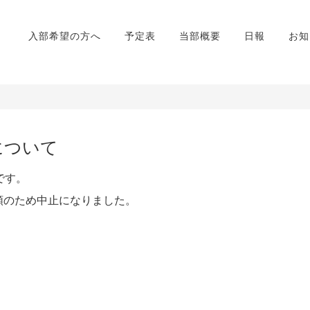
入部希望の方へ
予定表
当部概要
日報
お知
について
です。
順のため中止になりました。