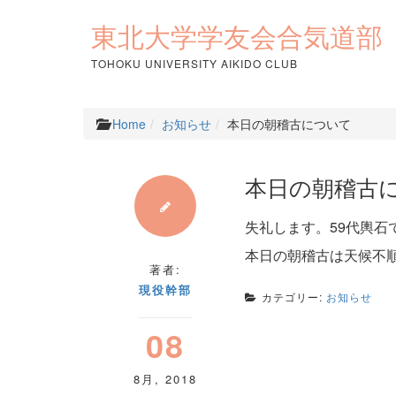
コ
ン
東北大学学友会合気道部
テ
ン
TOHOKU UNIVERSITY AIKIDO CLUB
ツ
へ
ス
Home
お知らせ
本日の朝稽古について
キ
ッ
プ
本日の朝稽古
失礼します。59代輿石
本日の朝稽古は天候不
著者:
現役幹部
カテゴリー:
お知らせ
08
8月
,
2018