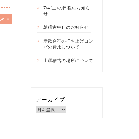
7/4(土)の日程のお知ら
せ
次
次
の
朝稽古中止のお知らせ
記
事:
新歓合宿の打ち上げコン
パの費用について
土曜稽古の場所について
アーカイブ
ア
ー
カ
イ
ブ