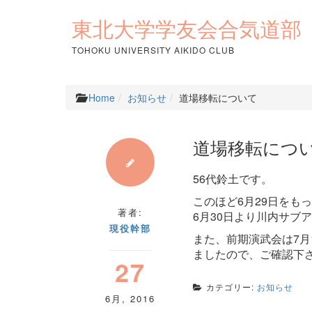
コ
ン
東北大学学友会合気道部
テ
ン
TOHOKU UNIVERSITY AIKIDO CLUB
ツ
へ
ス
Home
お知らせ
道場移転について
キ
ッ
プ
道場移転につ
56代鈴土です。
このほど6月29日をも
著者:
6月30日より川内サブ
現役幹部
また、前期演武会は7月
ましたので、ご確認下
27
カテゴリー:
お知らせ
6月
,
2016