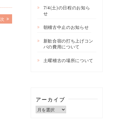
7/4(土)の日程のお知ら
せ
次
次
の
朝稽古中止のお知らせ
記
事:
新歓合宿の打ち上げコン
パの費用について
土曜稽古の場所について
アーカイブ
ア
ー
カ
イ
ブ