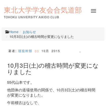
コ
ン
東北大学学友会合気道部
ナ
テ
ビ
ン
TOHOKU UNIVERSITY AIKIDO CLUB
ゲ
ツ
ー
へ
シ
ス
Home
お知らせ
ョ
キ
10月3日(土)の稽古時間が変更になりました
ン
ッ
を
プ
切
著者:
現役幹部
10月
2015
,
03
り
替
10月3日(土)の稽古時間が変更にな
え
りました
55代山本です。
他団体の道場使用の関係で、10月3日(土)の稽古時間
が変更になりました。
午前稽古はなしで、