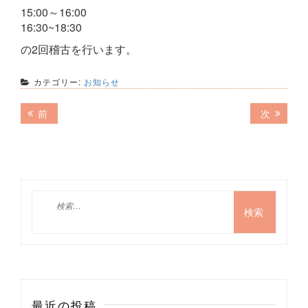
15:00～16:00
16:30~18:30
の2回稽古を行います。
カテゴリー:
お知らせ
投
前
次
前
次
の
の
稿
記
記
ナ
事:
事:
ビ
ゲ
検
索:
ー
シ
ョ
ン
最近の投稿