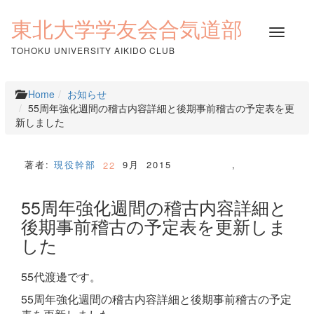
コ
ン
東北大学学友会合気道部
ナ
テ
ビ
ン
TOHOKU UNIVERSITY AIKIDO CLUB
ゲ
ツ
ー
へ
シ
ス
Home
お知らせ
ョ
キ
55周年強化週間の稽古内容詳細と後期事前稽古の予定表を更
ン
ッ
新しました
を
プ
切
り
著者:
現役幹部
9月
2015
,
22
替
え
55周年強化週間の稽古内容詳細と
後期事前稽古の予定表を更新しま
した
55代渡邊です。
55周年強化週間の稽古内容詳細と後期事前稽古の予定