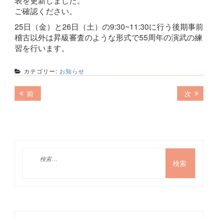
表を更新しました。
ご確認ください。
25日（金）と26日（土）の9:30~11:30に行う後期事前
稽古以外は昇級審査のような形式で55周年の演武の練
習を行います。
カテゴリー:
お知らせ
投
前
次
前
次
の
の
稿
記
記
ナ
事:
事:
ビ
ゲ
検
索:
ー
シ
ョ