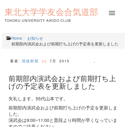
コ
ン
東北大学学友会合気道部
ナ
テ
ビ
ン
TOHOKU UNIVERSITY AIKIDO CLUB
ゲ
ツ
ー
へ
シ
ス
Home
お知らせ
ョ
キ
前期部内演武会および前期打ち上げの予定表を更新しました
ン
ッ
を
プ
切
著者:
現役幹部
7月
2015
,
02
り
替
前期部内演武会および前期打ち上
え
げの予定表を更新しました
失礼します。55代山本です。
前期部内演武会および前期打ち上げの予定を更新しま
した。
演武会は9:00~11:00と普段より時間が早くなっていま
すのでご注意ください。