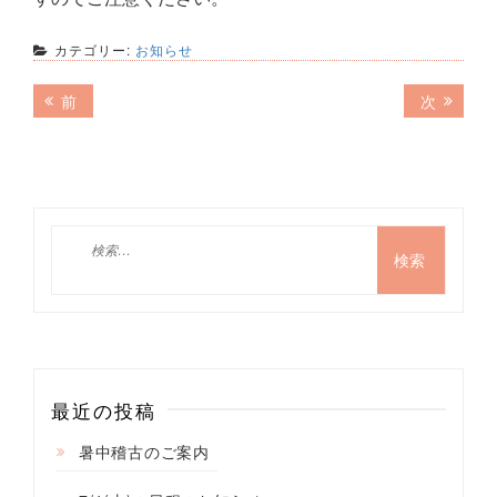
カテゴリー:
お知らせ
投
前
次
前
次
の
の
稿
記
記
ナ
事:
事:
ビ
ゲ
検
索:
ー
シ
ョ
ン
最近の投稿
暑中稽古のご案内