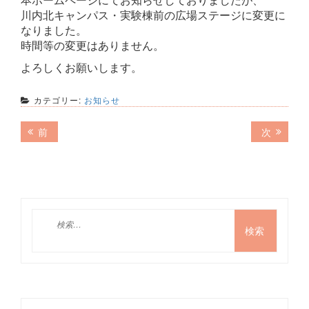
川内北キャンパス・実験棟前の広場ステージに変更に
なりました。
時間等の変更はありません。
よろしくお願いします。
カテゴリー:
お知らせ
投
前
次
前
次
の
の
稿
記
記
ナ
事:
事:
ビ
ゲ
検
索:
ー
シ
ョ