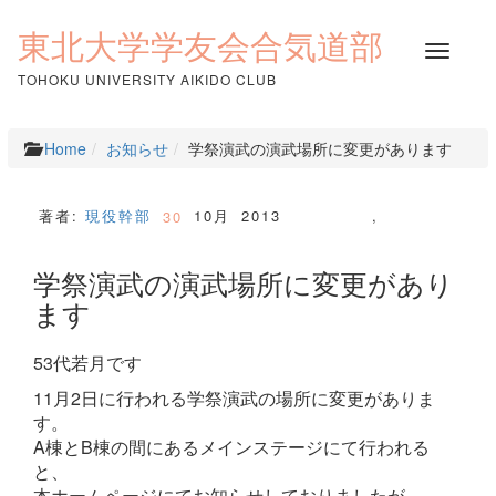
コ
ン
東北大学学友会合気道部
ナ
テ
ビ
ン
TOHOKU UNIVERSITY AIKIDO CLUB
ゲ
ツ
ー
へ
シ
ス
Home
お知らせ
学祭演武の演武場所に変更があります
ョ
キ
ン
ッ
を
プ
著者:
現役幹部
10月
2013
,
30
切
り
学祭演武の演武場所に変更があり
替
え
ます
53代若月です
11月2日に行われる学祭演武の場所に変更がありま
す。
A棟とB棟の間にあるメインステージにて行われる
と、
本ホームページにてお知らせしておりましたが、