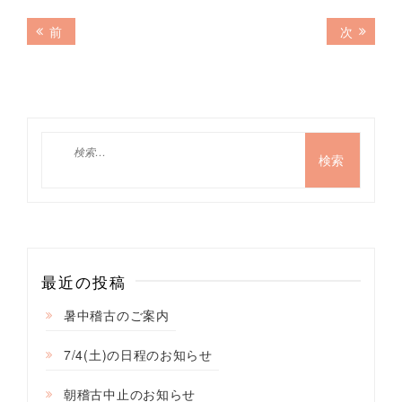
投
前
次
前
次
の
の
稿
記
記
ナ
事:
事:
ビ
ゲ
検
索:
ー
シ
ョ
ン
最近の投稿
暑中稽古のご案内
7/4(土)の日程のお知らせ
朝稽古中止のお知らせ