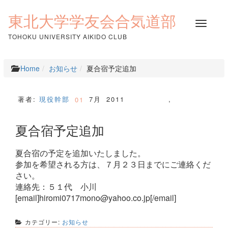
コ
ン
東北大学学友会合気道部
ナ
テ
ビ
ン
TOHOKU UNIVERSITY AIKIDO CLUB
ゲ
ツ
ー
へ
シ
ス
Home
お知らせ
夏合宿予定追加
ョ
キ
ン
ッ
を
プ
著者:
現役幹部
7月
2011
,
01
切
り
夏合宿予定追加
替
え
夏合宿の予定を追加いたしました。
参加を希望される方は、７月２３日までにご連絡くだ
さい。
連絡先：５１代 小川
[email]hiromi0717mono@yahoo.co.jp[/email]
カテゴリー:
お知らせ