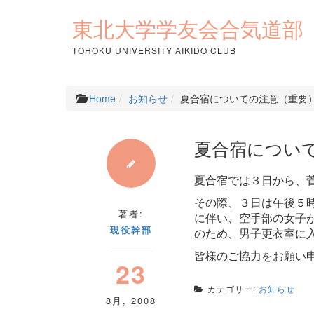
コ
ン
東北大学学友会合気道部
テ
ン
TOHOKU UNIVERSITY AIKIDO CLUB
ツ
へ
ス
Home
お知らせ
夏合宿についての注意（重要
キ
ッ
プ
夏合宿につい
夏合宿では３日から、
その際、３日は午後５
著者:
に伴い、空手部の女子
現役幹部
のため、男子更衣室に
皆様のご協力をお願い
23
カテゴリー:
お知らせ
8月
,
2008