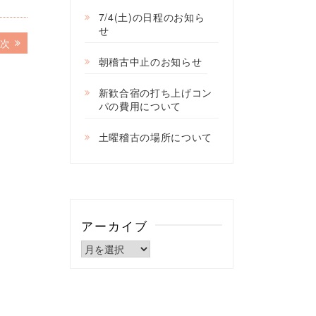
7/4(土)の日程のお知ら
せ
次
次
の
朝稽古中止のお知らせ
記
事:
新歓合宿の打ち上げコン
パの費用について
土曜稽古の場所について
アーカイブ
ア
ー
カ
イ
ブ