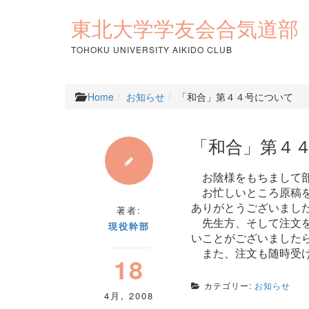
コ
ン
東北大学学友会合気道部
テ
ン
TOHOKU UNIVERSITY AIKIDO CLUB
ツ
へ
ス
Home
お知らせ
「和合」第４４号について
キ
ッ
プ
「和合」第４
お陰様をもちまして部
お忙しいところ原稿を
ありがとうございまし
著者:
先生方、そして注文を
現役幹部
いことがございました
また、注文も随時受け
18
カテゴリー:
お知らせ
4月
,
2008