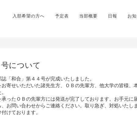
入部希望の方へ
予定表
当部概要
日報
お知
４号について
誌「和合」第４４号が完成いたしました。
お寄せいただいた諸先生方、ＯＢの先輩方、他大学の皆様、
た。
承ったＯＢの先輩方には発送が完了しております。お手元に
ら、お問い合わせからご連絡ください。取り急ぎ、対処いたし
付けております。