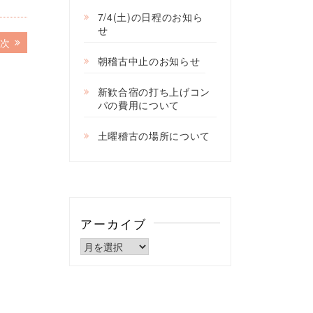
7/4(土)の日程のお知ら
せ
次
次
の
朝稽古中止のお知らせ
記
事:
新歓合宿の打ち上げコン
パの費用について
土曜稽古の場所について
アーカイブ
ア
ー
カ
イ
ブ