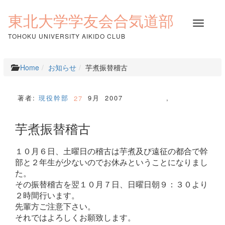
コ
ン
東北大学学友会合気道部
ナ
テ
ビ
ン
TOHOKU UNIVERSITY AIKIDO CLUB
ゲ
ツ
ー
へ
シ
ス
Home
お知らせ
芋煮振替稽古
ョ
キ
ン
ッ
を
プ
著者:
現役幹部
9月
2007
,
27
切
り
芋煮振替稽古
替
え
１０月６日、土曜日の稽古は芋煮及び遠征の都合で幹
部と２年生が少ないのでお休みということになりまし
た。
その振替稽古を翌１０月７日、日曜日朝９：３０より
２時間行います。
先輩方ご注意下さい。
それではよろしくお願致します。