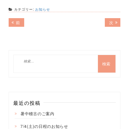
カテゴリー:
お知らせ
投
前
次
前
次
の
の
稿
記
記
ナ
事:
事:
ビ
ゲ
検
索:
ー
シ
ョ
ン
最近の投稿
暑中稽古のご案内
7/4(土)の日程のお知らせ