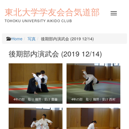
コ
ン
東北大学学友会合気道部
ナ
テ
ビ
ン
TOHOKU UNIVERSITY AIKIDO CLUB
ゲ
ツ
ー
へ
シ
ス
Home
写真
後期部内演武会 (2019 12/14)
ョ
キ
ン
ッ
後期部内演武会 (2019 12/14)
を
プ
切
り
替
え
4年の部 取り 幾野 / 受け 齋藤
4年の部 取り 幾野 / 受け 西村