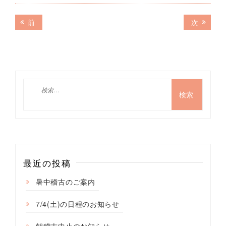
投
前
次
前
次
の
の
稿
記
記
ナ
事:
事:
ビ
ゲ
検
索:
ー
シ
ョ
ン
最近の投稿
暑中稽古のご案内
7/4(土)の日程のお知らせ
朝稽古中止のお知らせ