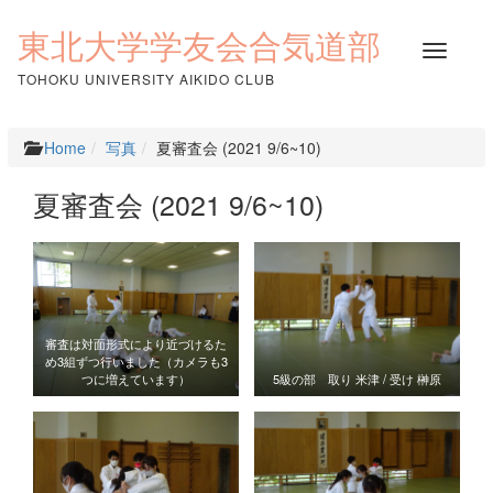
コ
ン
東北大学学友会合気道部
ナ
テ
ビ
ン
TOHOKU UNIVERSITY AIKIDO CLUB
ゲ
ツ
ー
へ
シ
ス
Home
写真
夏審査会 (2021 9/6~10)
ョ
キ
ン
ッ
夏審査会 (2021 9/6~10)
を
プ
切
り
替
え
審査は対面形式により近づけるた
め3組ずつ行いました（カメラも3
つに増えています）
5級の部 取り 米津 / 受け 榊原