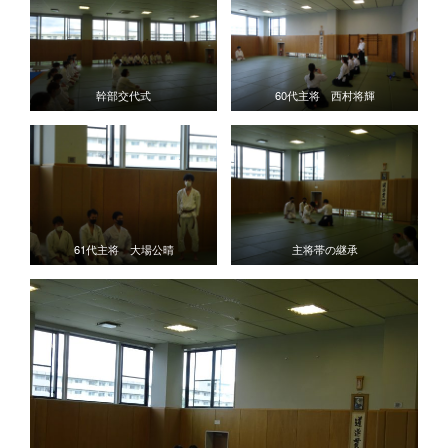
幹部交代式
60代主将 西村将輝
61代主将 大場公晴
主将帯の継承