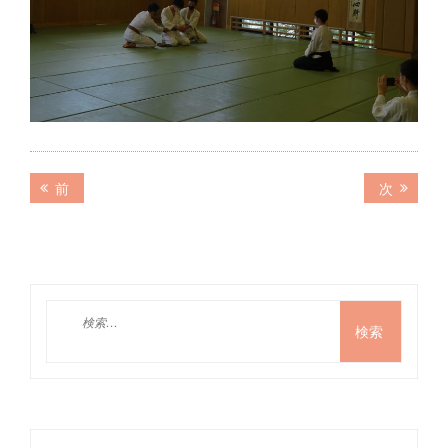
投
前
次
前
次
の
の
稿
記
記
ナ
事:
事:
ビ
ゲ
検
索:
ー
シ
ョ