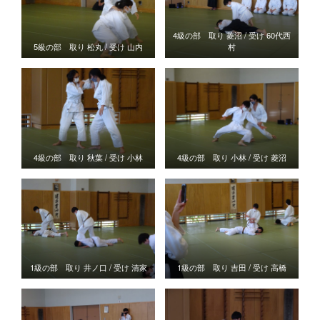
4級の部 取り 菱沼 / 受け 60代西
5級の部 取り 松丸 / 受け 山内
村
4級の部 取り 秋葉 / 受け 小林
4級の部 取り 小林 / 受け 菱沼
1級の部 取り 井ノ口 / 受け 清家
1級の部 取り 吉田 / 受け 高橋