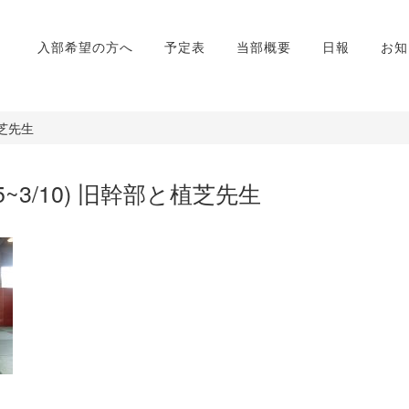
入部希望の方へ
予定表
当部概要
日報
お知
植芝先生
5~3/10) 旧幹部と植芝先生