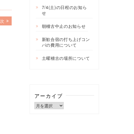
7/4(土)の日程のお知ら
せ
次
次
朝稽古中止のお知らせ
の
記
事:
新歓合宿の打ち上げコン
パの費用について
土曜稽古の場所について
アーカイブ
ア
ー
カ
イ
ブ