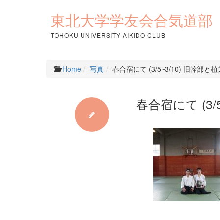
コ
ン
東北大学学友会合気道部
テ
ン
TOHOKU UNIVERSITY AIKIDO CLUB
ツ
へ
ス
Home
写真
春合宿にて (3/5~3/10) 旧幹部と
キ
ッ
プ
春合宿にて (3/