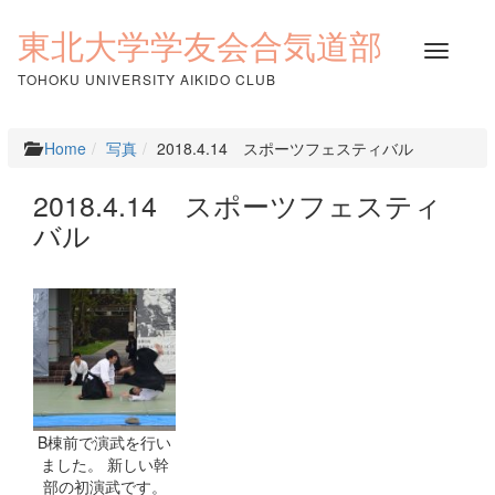
コ
ン
東北大学学友会合気道部
ナ
テ
ビ
ン
TOHOKU UNIVERSITY AIKIDO CLUB
ゲ
ツ
ー
へ
シ
ス
Home
写真
2018.4.14 スポーツフェスティバル
ョ
キ
ン
ッ
2018.4.14 スポーツフェスティ
を
プ
バル
切
り
替
え
B棟前で演武を行い
ました。 新しい幹
部の初演武です。