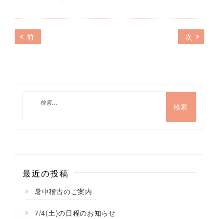
投
前
次
前
次
の
の
稿
記
記
ナ
事:
事:
ビ
ゲ
検
索:
ー
シ
ョ
ン
最近の投稿
暑中稽古のご案内
7/4(土)の日程のお知らせ