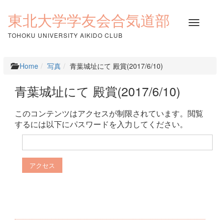
コ
ン
東北大学学友会合気道部
ナ
テ
ビ
ン
TOHOKU UNIVERSITY AIKIDO CLUB
ゲ
ツ
ー
へ
シ
ス
Home
写真
青葉城址にて 殿賞(2017/6/10)
ョ
キ
ン
ッ
青葉城址にて 殿賞(2017/6/10)
を
プ
切
り
このコンテンツはアクセスが制限されています。閲覧
替
するには以下にパスワードを入力してください。
え