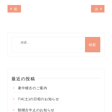
投
前
次
前
次
の
の
稿
記
記
ナ
事:
事:
ビ
ゲ
検
索:
ー
シ
ョ
ン
最近の投稿
暑中稽古のご案内
7/4(土)の日程のお知らせ
朝稽古中止のお知らせ