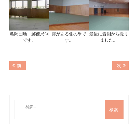
亀岡団地、郵便局側
扉がある側の壁で
最後に畳側から撮り
です。
す。
ました。
投
前
次
前
次
の
の
稿
記
記
ナ
事:
事:
ビ
ゲ
検
索:
ー
シ
ョ