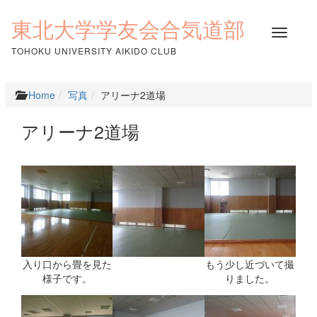
コ
ン
東北大学学友会合気道部
ナ
テ
ビ
ン
TOHOKU UNIVERSITY AIKIDO CLUB
ゲ
ツ
ー
へ
シ
ス
Home
写真
アリーナ2道場
ョ
キ
ン
ッ
アリーナ2道場
を
プ
切
り
替
え
入り口から畳を見た
もう少し近づいて撮
様子です。
りました。