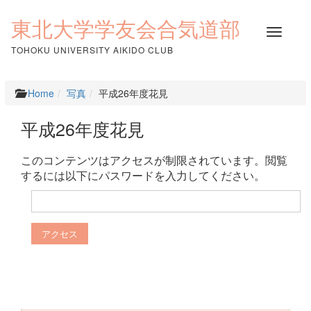
コ
ン
東北大学学友会合気道部
ナ
テ
ビ
ン
TOHOKU UNIVERSITY AIKIDO CLUB
ゲ
ツ
ー
へ
シ
ス
Home
写真
平成26年度花見
ョ
キ
ン
ッ
平成26年度花見
を
プ
切
り
このコンテンツはアクセスが制限されています。閲覧
替
するには以下にパスワードを入力してください。
え