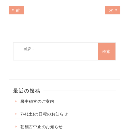
投
前
次
前
次
の
の
稿
記
記
ナ
事:
事:
ビ
ゲ
検
索:
ー
シ
ョ
ン
最近の投稿
暑中稽古のご案内
7/4(土)の日程のお知らせ
朝稽古中止のお知らせ