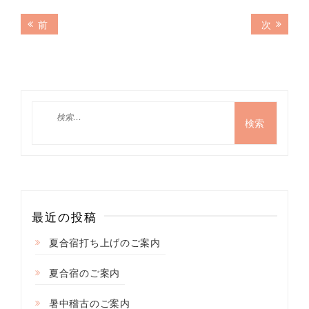
投
前
次
前
次
の
の
稿
記
記
ナ
事:
事:
ビ
ゲ
検
索:
ー
シ
ョ
ン
最近の投稿
夏合宿打ち上げのご案内
夏合宿のご案内
暑中稽古のご案内