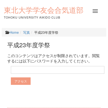
コ
ン
東北大学学友会合気道部
ナ
テ
ビ
ン
TOHOKU UNIVERSITY AIKIDO CLUB
ゲ
ツ
ー
へ
シ
ス
Home
写真
平成23年度学祭
ョ
キ
ン
ッ
平成23年度学祭
を
プ
切
り
このコンテンツはアクセスが制限されています。閲覧
替
するには以下にパスワードを入力してください。
え