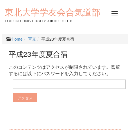
コ
ン
東北大学学友会合気道部
ナ
テ
ビ
ン
TOHOKU UNIVERSITY AIKIDO CLUB
ゲ
ツ
ー
へ
シ
ス
Home
写真
平成23年度夏合宿
ョ
キ
ン
ッ
平成23年度夏合宿
を
プ
切
り
このコンテンツはアクセスが制限されています。閲覧
替
するには以下にパスワードを入力してください。
え