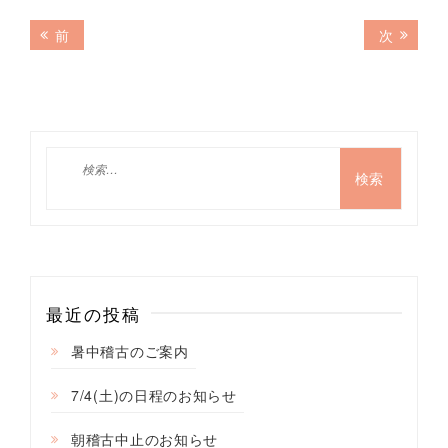
投
前
次
前
次
の
の
稿
記
記
ナ
事:
事:
ビ
ゲ
検
索:
ー
シ
ョ
ン
最近の投稿
暑中稽古のご案内
7/4(土)の日程のお知らせ
朝稽古中止のお知らせ