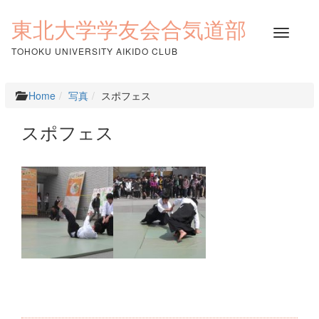
コ
ン
東北大学学友会合気道部
ナ
テ
ビ
ン
TOHOKU UNIVERSITY AIKIDO CLUB
ゲ
ツ
ー
へ
シ
ス
Home
写真
スポフェス
ョ
キ
ン
ッ
スポフェス
を
プ
切
り
替
え