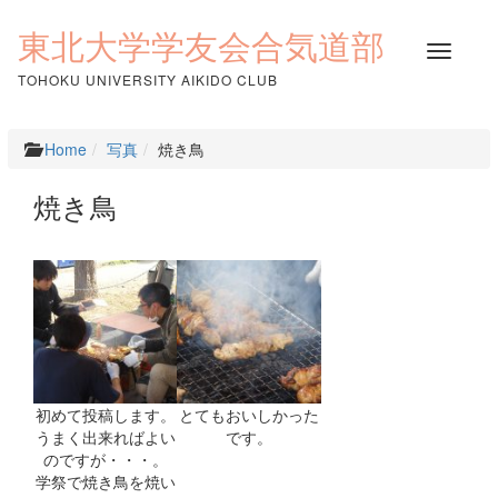
コ
ン
東北大学学友会合気道部
ナ
テ
ビ
ン
TOHOKU UNIVERSITY AIKIDO CLUB
ゲ
ツ
ー
へ
シ
ス
Home
写真
焼き鳥
ョ
キ
ン
ッ
焼き鳥
を
プ
切
り
替
え
初めて投稿します。
とてもおいしかった
うまく出来ればよい
です。
のですが・・・。
学祭で焼き鳥を焼い