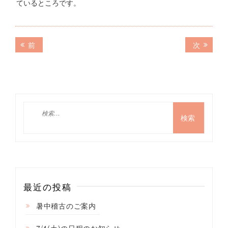
ているところです。
投
前
次
前
次
の
の
稿
記
記
ナ
事:
事:
ビ
ゲ
検
索:
ー
シ
ョ
ン
最近の投稿
暑中稽古のご案内