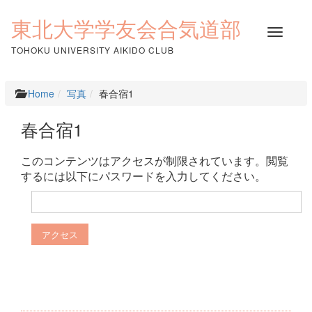
コ
ン
東北大学学友会合気道部
ナ
テ
ビ
ン
TOHOKU UNIVERSITY AIKIDO CLUB
ゲ
ツ
ー
へ
シ
ス
Home
写真
春合宿1
ョ
キ
ン
ッ
春合宿1
を
プ
切
り
このコンテンツはアクセスが制限されています。閲覧
替
するには以下にパスワードを入力してください。
え