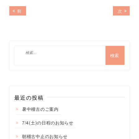
投
前
次
前
次
の
の
稿
記
記
ナ
事:
事:
ビ
ゲ
検
索:
ー
シ
ョ
ン
最近の投稿
暑中稽古のご案内
7/4(土)の日程のお知らせ
朝稽古中止のお知らせ