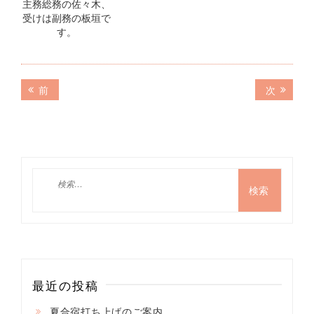
主務総務の佐々木、
受けは副務の板垣で
す。
投
前
次
前
次
の
の
稿
記
記
ナ
事:
事:
ビ
ゲ
検
索:
ー
シ
ョ
ン
最近の投稿
夏合宿打ち上げのご案内