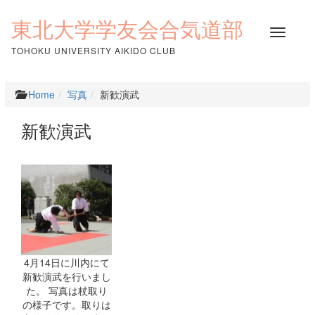
コ
ン
東北大学学友会合気道部
ナ
テ
ビ
ン
TOHOKU UNIVERSITY AIKIDO CLUB
ゲ
ツ
ー
へ
シ
ス
Home
写真
新歓演武
ョ
キ
ン
ッ
新歓演武
を
プ
切
り
替
え
4月14日に川内にて
新歓演武を行いまし
た。 写真は杖取り
の様子です。取りは