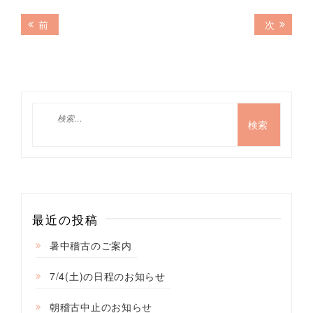
投
前
次
前
次
の
の
稿
記
記
ナ
事:
事:
ビ
ゲ
検
索:
ー
シ
ョ
ン
最近の投稿
暑中稽古のご案内
7/4(土)の日程のお知らせ
朝稽古中止のお知らせ