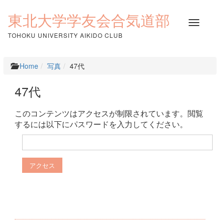
コ
ン
東北大学学友会合気道部
ナ
テ
ビ
ン
TOHOKU UNIVERSITY AIKIDO CLUB
ゲ
ツ
ー
へ
シ
ス
Home
写真
47代
ョ
キ
ン
ッ
47代
を
プ
切
り
このコンテンツはアクセスが制限されています。閲覧
替
するには以下にパスワードを入力してください。
え