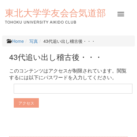
コ
ン
東北大学学友会合気道部
ナ
テ
ビ
ン
TOHOKU UNIVERSITY AIKIDO CLUB
ゲ
ツ
ー
へ
シ
ス
Home
写真
43代追い出し稽古後・・・
ョ
キ
ン
ッ
43代追い出し稽古後・・・
を
プ
切
り
このコンテンツはアクセスが制限されています。閲覧
替
するには以下にパスワードを入力してください。
え