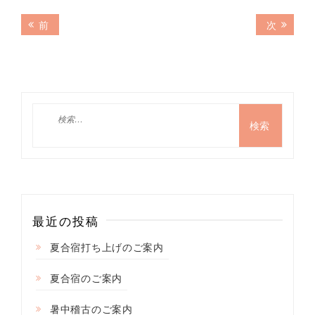
投
前
次
前
次
の
の
稿
記
記
ナ
事:
事:
ビ
ゲ
検
索:
ー
シ
ョ
ン
最近の投稿
夏合宿打ち上げのご案内
夏合宿のご案内
暑中稽古のご案内