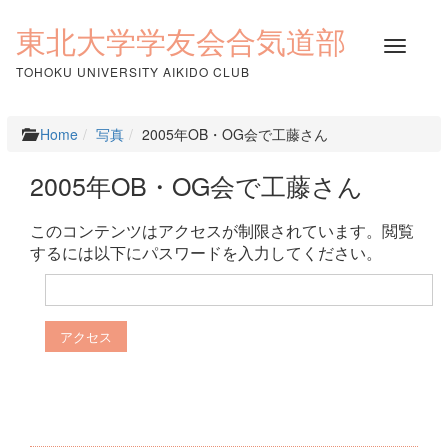
コ
ン
東北大学学友会合気道部
ナ
テ
ビ
ン
TOHOKU UNIVERSITY AIKIDO CLUB
ゲ
ツ
ー
へ
シ
ス
Home
写真
2005年OB・OG会で工藤さん
ョ
キ
ン
ッ
2005年OB・OG会で工藤さん
を
プ
切
り
このコンテンツはアクセスが制限されています。閲覧
替
するには以下にパスワードを入力してください。
え