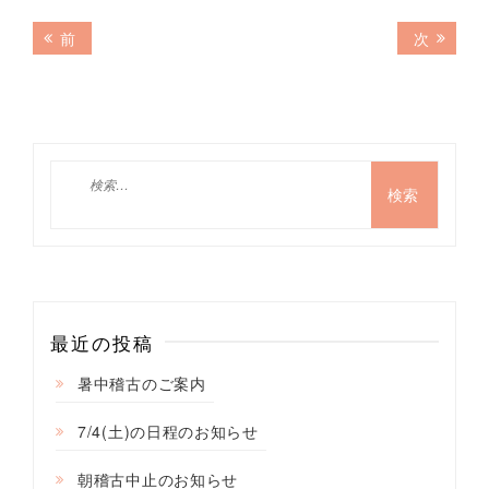
投
前
次
前
次
の
の
稿
記
記
ナ
事:
事:
ビ
ゲ
検
索:
ー
シ
ョ
ン
最近の投稿
暑中稽古のご案内
7/4(土)の日程のお知らせ
朝稽古中止のお知らせ