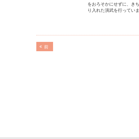
をおろそかにせずに、き
り入れた演武を行ってい
投
前
前
の
稿
記
ナ
事:
ビ
ゲ
ー
シ
ョ
ン