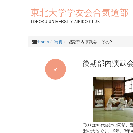
コ
ン
東北大学学友会合気道部
テ
ン
TOHOKU UNIVERSITY AIKIDO CLUB
ツ
へ
ス
Home
写真
後期部内演武会 その2
キ
ッ
プ
後期部内演武会
取りは46代会計の阿部、
盟の大池です。 2年、3年