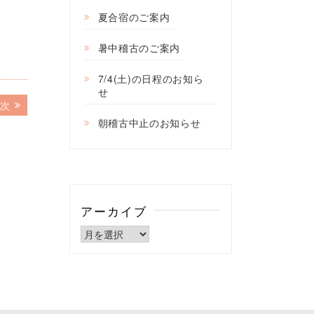
夏合宿のご案内
暑中稽古のご案内
7/4(土)の日程のお知ら
せ
次
次
の
朝稽古中止のお知らせ
記
事:
アーカイブ
ア
ー
カ
イ
ブ