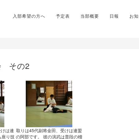
入部希望の方へ
予定表
当部概要
日報
お知
 その2
受けは連
取りは45代副将金田、受けは連盟
も座り技
の阿部です。 彼の演武は普段の稽