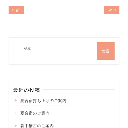
投
前
次
前
次
の
の
稿
記
記
ナ
事:
事:
ビ
ゲ
検
索:
ー
シ
ョ
ン
最近の投稿
夏合宿打ち上げのご案内
夏合宿のご案内
暑中稽古のご案内