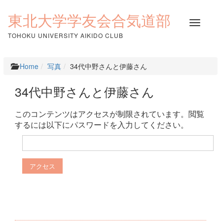
コ
ン
東北大学学友会合気道部
ナ
テ
ビ
ン
TOHOKU UNIVERSITY AIKIDO CLUB
ゲ
ツ
ー
へ
シ
ス
Home
写真
34代中野さんと伊藤さん
ョ
キ
ン
ッ
34代中野さんと伊藤さん
を
プ
切
り
このコンテンツはアクセスが制限されています。閲覧
替
するには以下にパスワードを入力してください。
え