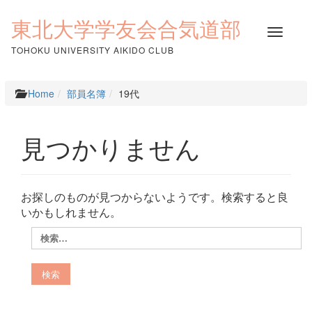
コ
ン
東北大学学友会合気道部
ナ
テ
ビ
ン
TOHOKU UNIVERSITY AIKIDO CLUB
ゲ
ツ
ー
へ
シ
ス
Home
部員名簿
19代
ョ
キ
ン
ッ
を
プ
見つかりません
切
り
替
え
お探しのものが見つからないようです。検索すると良
いかもしれません。
検
索: