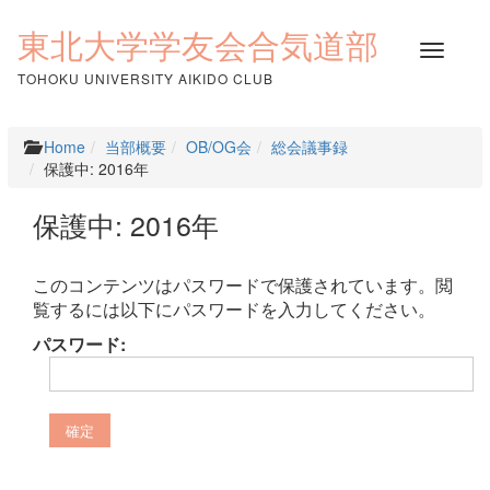
コ
ン
東北大学学友会合気道部
ナ
テ
ビ
ン
TOHOKU UNIVERSITY AIKIDO CLUB
ゲ
ツ
ー
へ
シ
ス
Home
当部概要
OB/OG会
総会議事録
ョ
キ
保護中: 2016年
ン
ッ
を
プ
保護中: 2016年
切
り
替
このコンテンツはパスワードで保護されています。閲
え
覧するには以下にパスワードを入力してください。
パスワード: